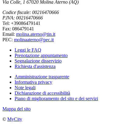
Via Colle, 1 67020 Molina Aterno (AQ)
Codice fiscale: 00216470666
P.IVA: 00216470666
Tel: +39086479141
Fax: 086479141
Email:
molina.aterno@tin.it
PEC:
molinaaterno@pec.it
Leggi le FAQ
Prenotazione appuntamento
Segnalazione disservizio
Richiesta d'assistenza
Amministrazione trasparente
Informativa privacy
Note legali
Dichiarazione di accessibilità
Piano di miglioramento del sito e dei servizi
Mappa del sito
©
MyCity