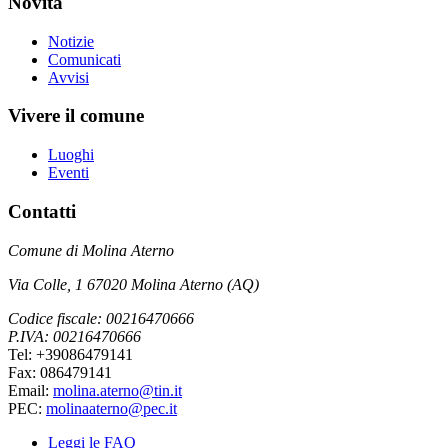
Novità
Notizie
Comunicati
Avvisi
Vivere il comune
Luoghi
Eventi
Contatti
Comune di Molina Aterno
Via Colle, 1 67020 Molina Aterno (AQ)
Codice fiscale: 00216470666
P.IVA: 00216470666
Tel: +39086479141
Fax: 086479141
Email:
molina.aterno@tin.it
PEC:
molinaaterno@pec.it
Leggi le FAQ