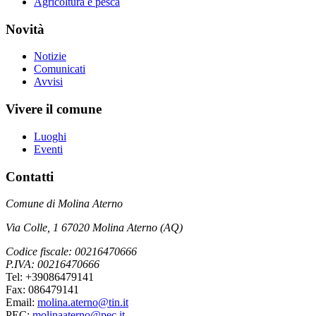
Agricoltura e pesca
Novità
Notizie
Comunicati
Avvisi
Vivere il comune
Luoghi
Eventi
Contatti
Comune di Molina Aterno
Via Colle, 1 67020 Molina Aterno (AQ)
Codice fiscale: 00216470666
P.IVA: 00216470666
Tel: +39086479141
Fax: 086479141
Email:
molina.aterno@tin.it
PEC:
molinaaterno@pec.it