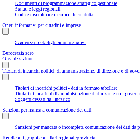
Documenti di programmazione strategico gestionale
Statuti e leggi regionali
Codice disciplinare e codice di condotta
Oneri informativi per cittadini e imprese
Scadenzario obblighi amministrativi
Burocrazia zero
Organizzazione
Titolari di incarichi politici, di amministrazione, di direzione o di gov
Titolari di incarichi politici - dati in formato tabellare
Titolari di incarichi di amministrazione di direzione o di govern
Soggetti cessati dall'incarico
Sanzioni per mancata comunicazione dei dati
Sanzioni per mancata o incompleta comunicazione dei dati da parte
Rendiconti gruppi consiliari regionali/provinciali