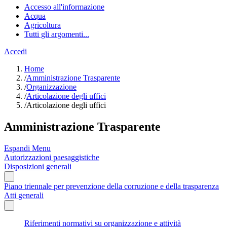
Accesso all'informazione
Acqua
Agricoltura
Tutti gli argomenti...
Accedi
Home
/
Amministrazione Trasparente
/
Organizzazione
/
Articolazione degli uffici
/
Articolazione degli uffici
Amministrazione Trasparente
Espandi Menu
Autorizzazioni paesaggistiche
Disposizioni generali
Piano triennale per prevenzione della corruzione e della trasparenza
Atti generali
Riferimenti normativi su organizzazione e attività