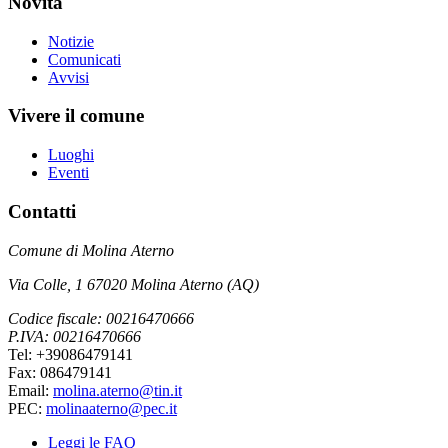
Novità
Notizie
Comunicati
Avvisi
Vivere il comune
Luoghi
Eventi
Contatti
Comune di Molina Aterno
Via Colle, 1 67020 Molina Aterno (AQ)
Codice fiscale: 00216470666
P.IVA: 00216470666
Tel: +39086479141
Fax: 086479141
Email:
molina.aterno@tin.it
PEC:
molinaaterno@pec.it
Leggi le FAQ