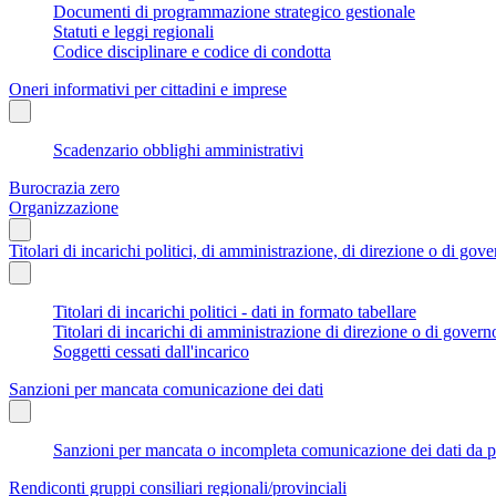
Documenti di programmazione strategico gestionale
Statuti e leggi regionali
Codice disciplinare e codice di condotta
Oneri informativi per cittadini e imprese
Scadenzario obblighi amministrativi
Burocrazia zero
Organizzazione
Titolari di incarichi politici, di amministrazione, di direzione o di gov
Titolari di incarichi politici - dati in formato tabellare
Titolari di incarichi di amministrazione di direzione o di govern
Soggetti cessati dall'incarico
Sanzioni per mancata comunicazione dei dati
Sanzioni per mancata o incompleta comunicazione dei dati da parte
Rendiconti gruppi consiliari regionali/provinciali