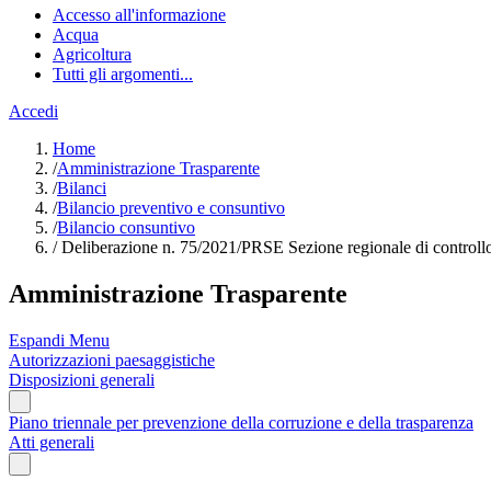
Accesso all'informazione
Acqua
Agricoltura
Tutti gli argomenti...
Accedi
Home
/
Amministrazione Trasparente
/
Bilanci
/
Bilancio preventivo e consuntivo
/
Bilancio consuntivo
/
Deliberazione n. 75/2021/PRSE Sezione regionale di controllo
Amministrazione Trasparente
Espandi Menu
Autorizzazioni paesaggistiche
Disposizioni generali
Piano triennale per prevenzione della corruzione e della trasparenza
Atti generali