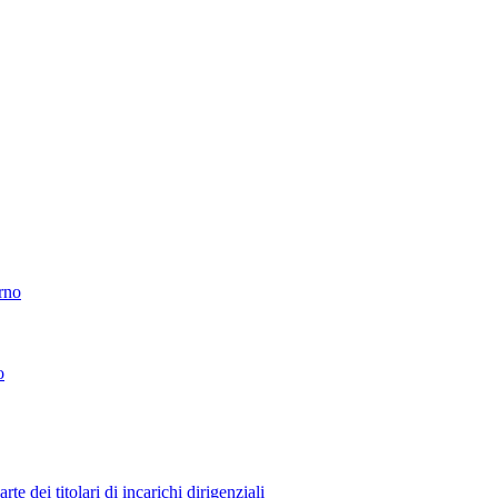
erno
o
 dei titolari di incarichi dirigenziali