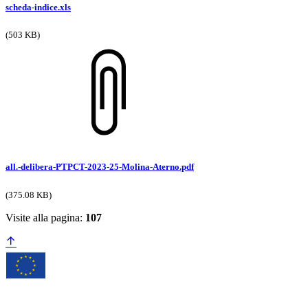
scheda-indice.xls
(503 KB)
all.-delibera-PTPCT-2023-25-Molina-Aterno.pdf
(375.08 KB)
Visite alla pagina:
107