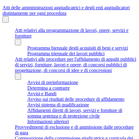
Atti delle amministrazioni aggiudicatrici e degli enti aggiudicatori
distintamente per ogni procedura
Atti relativi alla programmazione di lavori, opere, servizi e
forniture
Programma biennale degli acquisiti di beni e servizi
Programma triennale dei lavori pubblici
Atti relativi alle procedure per l'affidamento di appalti pubblici
di servizi, forniture, lavori e opere, di concorsi pubblici di
progettazione, di concorsi di idee e di concessioni
Avvisi di preinformazione
Determina a contrarre
Avvisi e Bandi
Avviso sui risultati delle procedure di affidamento
Avvisi sistema di qualificazione
Affidamenti diretti di lavori, servizi e forniture di
somma urgenza e di protezione civile
Informazioni ulteriori
Provvedimenti di esclusione e di ammissione dalle procedure
di gara
Composizione della commissione giudicatrice e curricula dei