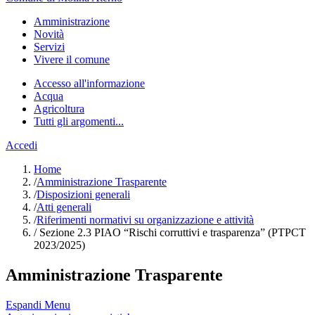
Amministrazione
Novità
Servizi
Vivere il comune
Accesso all'informazione
Acqua
Agricoltura
Tutti gli argomenti...
Accedi
Home
/
Amministrazione Trasparente
/
Disposizioni generali
/
Atti generali
/
Riferimenti normativi su organizzazione e attività
/
Sezione 2.3 PIAO “Rischi corruttivi e trasparenza” (PTPCT
2023/2025)
Amministrazione Trasparente
Espandi Menu