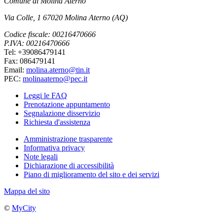
Comune di Molina Aterno
Via Colle, 1 67020 Molina Aterno (AQ)
Codice fiscale: 00216470666
P.IVA: 00216470666
Tel: +39086479141
Fax: 086479141
Email:
molina.aterno@tin.it
PEC:
molinaaterno@pec.it
Leggi le FAQ
Prenotazione appuntamento
Segnalazione disservizio
Richiesta d'assistenza
Amministrazione trasparente
Informativa privacy
Note legali
Dichiarazione di accessibilità
Piano di miglioramento del sito e dei servizi
Mappa del sito
©
MyCity