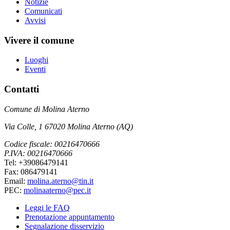
Notizie
Comunicati
Avvisi
Vivere il comune
Luoghi
Eventi
Contatti
Comune di Molina Aterno
Via Colle, 1 67020 Molina Aterno (AQ)
Codice fiscale: 00216470666
P.IVA: 00216470666
Tel: +39086479141
Fax: 086479141
Email:
molina.aterno@tin.it
PEC:
molinaaterno@pec.it
Leggi le FAQ
Prenotazione appuntamento
Segnalazione disservizio